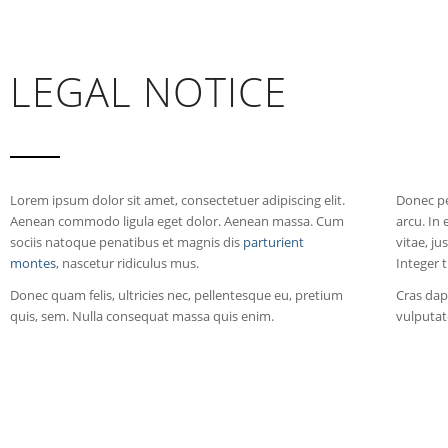
LEGAL NOTICE
Lorem ipsum dolor sit amet, consectetuer adipiscing elit.
Donec ped
Aenean commodo ligula eget dolor. Aenean massa. Cum
arcu. In
sociis natoque penatibus et magnis dis
parturient
vitae, j
montes
, nascetur ridiculus mus.
Integer t
Donec quam felis, ultricies nec, pellentesque eu, pretium
Cras dap
quis, sem. Nulla consequat massa quis enim.
vulputate