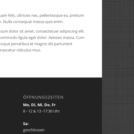
am felis, ultricies nec, pellentesque eu, pretium
m. Nulla consequat massa quis enim.
sum dolor sit amet, consectetuer adipiscing elit.
commodo ligula eget dolor. Aenean massa. Cum
atoque penatibus et magnis dis parturient
nascetur ridiculus mus.
ÖFFNUNGSZEITEN
Mo, Di, Mi, Do, Fr
8 - 12 & 13 -17:30 Uhr
Sa:
geschlossen