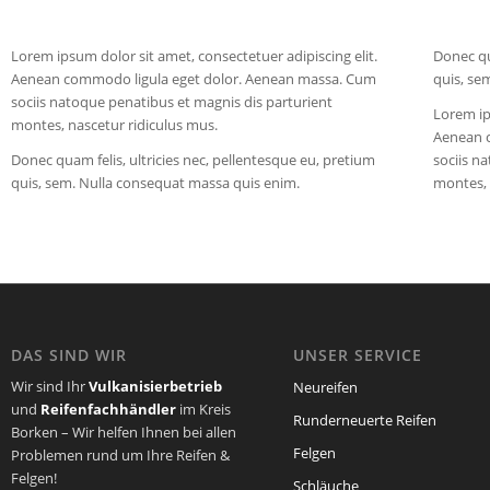
Lorem ipsum dolor sit amet, consectetuer adipiscing elit.
Donec qu
Aenean commodo ligula eget dolor. Aenean massa. Cum
quis, se
sociis natoque penatibus et magnis dis parturient
Lorem ip
montes, nascetur ridiculus mus.
Aenean 
Donec quam felis, ultricies nec, pellentesque eu, pretium
sociis n
quis, sem. Nulla consequat massa quis enim.
montes, 
DAS SIND WIR
UNSER SERVICE
Wir sind Ihr
Vulkanisierbetrieb
Neureifen
und
Reifenfachhändler
im Kreis
Runderneuerte Reifen
Borken – Wir helfen Ihnen bei allen
Felgen
Problemen rund um Ihre Reifen &
Felgen!
Schläuche